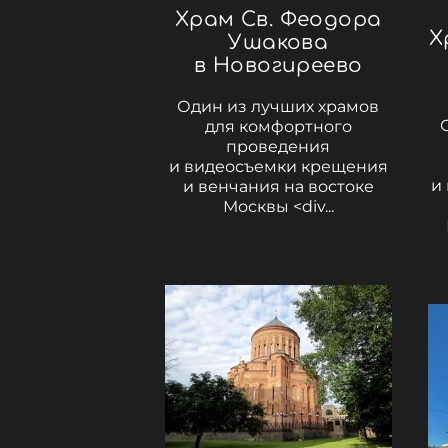
Храм Св. Феодора
Х
Ушакова
в Новогиреево
Один из лучших храмов
для комфортного
проведения
и видеосъемки крещения
и
и венчания на востоке
Москвы <div...