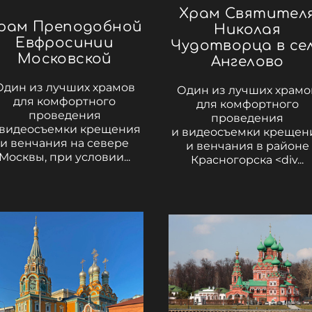
Храм Святител
рам Преподобной
Николая
Евфросинии
Чудотворца в се
Московской
Ангелово
Один из лучших храмов
Один из лучших храмо
для комфортного
для комфортного
проведения
проведения
 видеосъемки крещения
и видеосъемки крещен
и венчания на севере
и венчания в районе
Москвы, при условии...
Красногорска <div...