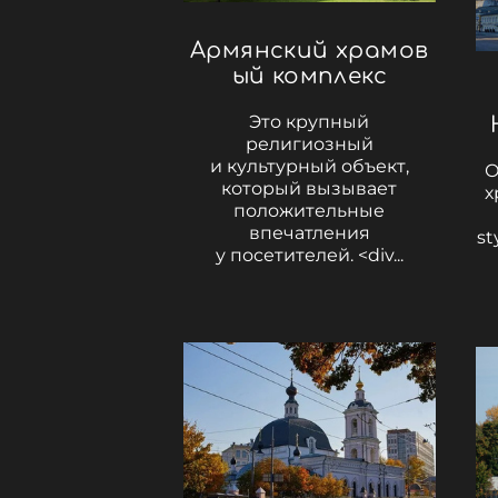
Армянский храмов
ый комплекс
Это крупный
религиозный
и культурный объект,
О
который вызывает
х
положительные
впечатления
st
у посетителей. <div...