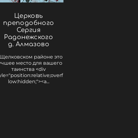
Церковь
преподобного
Сергия
Радонежского
д. Алмазово
 Щелковском районе это
учшее место для вашего
таинства <div
yle="position:relative;overf
low:hidden;"><a...