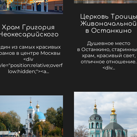
Церковь Троиц
Живоначальной
Храм Григория
в Останкино
Неокесарийского
Душевное место
дин из самых красивых
в Останкино, старинн
рамов в центре Москвы
храм, красивый свет,
<div
отличное отношение.
yle="position:relative;overf
<div...
low:hidden;"><a...