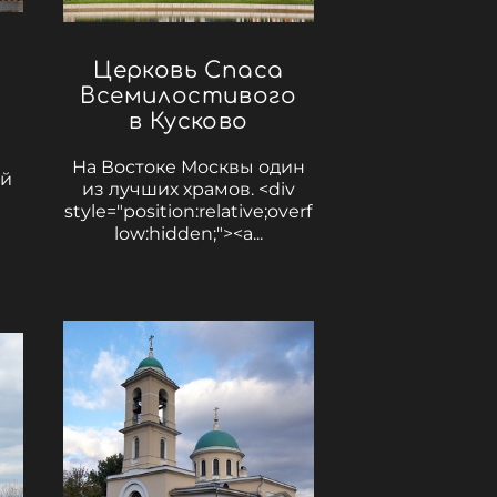
ы
Церковь Спаса
Всемилостивого
в Кусково
На Востоке Москвы один
ый
из лучших храмов. <div
style="position:relative;overf
low:hidden;"><a...