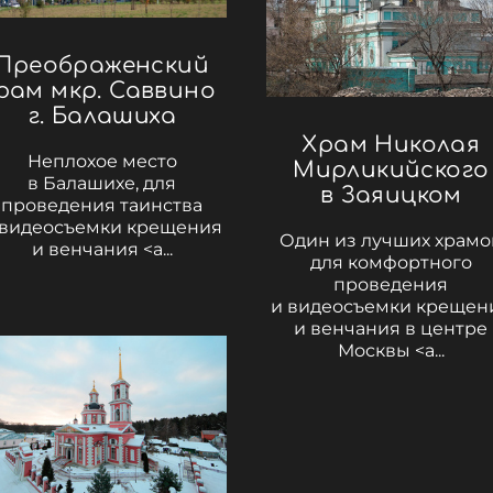
Преображенский
рам мкр. Саввино
г. Балашиха
Храм Николая
Неплохое место
Мирликийского
в Балашихе, для
в Заяицком
проведения таинства
 видеосъемки крещения
Один из лучших храмо
и венчания <a...
для комфортного
проведения
и видеосъемки крещен
и венчания в центре
Москвы <a...