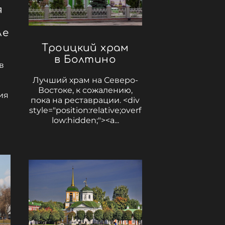
я
ле
Троицкий храм
в Болтино
в
Лучший храм на Северо-
Востоке, к сожалению,
ия
пока на реставрации. <div
style="position:relative;overf
low:hidden;"><a...